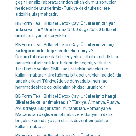
çeşitli-analiz-laboratuarından çıkan olumlu sonuçlar
neticesinde ürünlerimiz- Türkiye deki tüketicilere
titizlikle ulaşmaktadır.
BB Form Tea - Bitkisel Detox Çayı
Ürünlerimizin yan
etkisi var mı ?
Ürünlerimiz %100 doğal %100 bitkisel
ürünlerdir, yan etkisi yoktur.
BB Form Tea - Bitkisel Detox Çayı
Ürünlerimizi ilaç
kategorisinde değerlendirebilir miyiz?
Üretim fabrikamızda bitkiler yerli ve ithal olan bitkilerin
sorumlu ülkelerin literatürlerinde geçerli, yetkilileri
tarafından verilen GMP ilaç üretebilir belgeleri ile
kullanılmaktadır. Ürettiğimiz bitkisel ürünler ilaç değildir
ancak etkileri Türkiye?de ve dünyada bilinen ilaç
hammedesinde de kullanılan bitkisel ürünlerdir.
BB Form Tea - Bitkisel Detox Çayı
Ürünlerimiz hangi
ülkelerde kullanılmaktadır?
Türkiye, Almanya, Rusya,
Avustralya, Bulgaristan, Yunanistan, Romanya ve
Macaristan başlıcaları olmak üzere dünyanın daha
birçok ülkesinde yaygın olarak düzenli bir şekilde
kullanılmaktadır.
BB Form Tea - Bitkisel Detox Çayı
Üretim ve