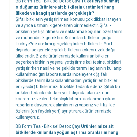
BB Form Tea - Bitkisel Detox Çayı
Tüketiciye sunmuş
olduğumuz ürünlere ait bitkilerin üretimleri hangi
ülkede ve hangi şartlarda gerçekleşir?
Şifalı bitkilerin yetiştirilmesi konusu çok dikkat isteyen
ve ayrıca uzmanlık gerektiren bir meslektir. Şifalı-
bitkilerin yetiştirilmesi ve saklanma koşulları özel tarım
ve mühendislik gerektirir. Kullanılan bitkilerin çoğu
Türkiye?de üretimi gerçekleştirilen bitkilerdir. Yurt
dışında ise genelde şifalı bitkilerin kökeni uzak doğu
ülkeleridir. Biz de ürünlerimizde kullanılan bitkileri
seçerken bitkinin yaşına, yetiştirme kalitesine, bitkileri
yetiştirirken nasıl ve ne şekilde tarım ilaçlarının kullanıp
kullanılmadığını laboratuarda inceleyerek (şifalı
bitkilerde tarım ilacı kullanılmadan yetiştirilen bitkiler
en iyisidir) bitkilerimizi titizlikle tedarik ederiz. Şifalı bu
bitkileri tedarik ederken yurt-dışında olan uzman
kadromuz ve ileri teknolojili laboratuarlarımda çıkan
raporlara dayanarak alımlarımızı yaparız ve titizlikle
özlerini (en faydalı yeri) ayrıştırarak ürünlerimizde
kullanıyoruz.
BB Form Tea - Bitkisel Detox Çayı
Ürünlerimize ait
bitkilerde kullanılan yoğunlaştırma oranlarını hangi