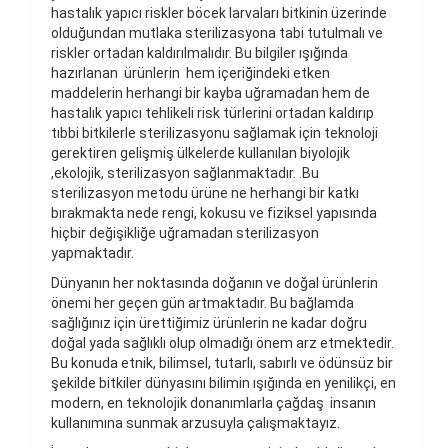
hastalık yapıcı riskler böcek larvaları bitkinin üzerinde
olduğundan mutlaka sterilizasyona tabi tutulmalı ve
riskler ortadan kaldırılmalıdır. Bu bilgiler ışığında
hazırlanan ürünlerin hem içeriğindeki etken
maddelerin herhangi bir kayba uğramadan hem de
hastalık yapıcı tehlikeli risk türlerini ortadan kaldırıp
tıbbi bitkilerle sterilizasyonu sağlamak için teknoloji
gerektiren gelişmiş ülkelerde kullanılan biyolojik
,ekolojik, sterilizasyon sağlanmaktadır. .Bu
sterilizasyon metodu ürüne ne herhangi bir katkı
bırakmakta nede rengi, kokusu ve fiziksel yapısında
hiçbir değişikliğe uğramadan sterilizasyon
yapmaktadır.
Dünyanın her noktasında doğanın ve doğal ürünlerin
önemi her geçen gün artmaktadır. Bu bağlamda
sağlığınız için ürettiğimiz ürünlerin ne kadar doğru
doğal yada sağlıklı olup olmadığı önem arz etmektedir.
Bu konuda etnik, bilimsel, tutarlı, sabırlı ve ödünsüz bir
şekilde bitkiler dünyasını bilimin ışığında en yenilikçi, en
modern, en teknolojik donanımlarla çağdaş insanın
kullanımına sunmak arzusuyla çalışmaktayız.