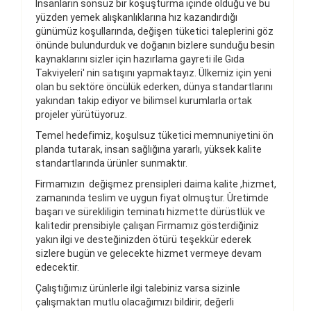
İnsanların sonsuz bir koşuşturma içinde olduğu ve bu
yüzden yemek alışkanlıklarına hız kazandırdığı
günümüz koşullarında, değişen tüketici taleplerini göz
önünde bulundurduk ve doğanın bizlere sunduğu besin
kaynaklarını sizler için hazırlama gayreti ile Gıda
Takviyeleri' nin satışını yapmaktayız. Ülkemiz için yeni
olan bu sektöre öncülük ederken, dünya standartlarını
yakından takip ediyor ve bilimsel kurumlarla ortak
projeler yürütüyoruz.
Temel hedefimiz, koşulsuz tüketici memnuniyetini ön
planda tutarak, insan sağlığına yararlı, yüksek kalite
standartlarında ürünler sunmaktır.
Firmamızın değişmez prensipleri daima kalite ,hizmet,
zamanında teslim ve uygun fiyat olmuştur. Üretimde
başarı ve sürekliligin teminatı hizmette dürüstlük ve
kalitedir prensibiyle çalışan Firmamız gösterdiğiniz
yakın ilgi ve desteğinizden ötürü teşekkür ederek
sizlere bugün ve gelecekte hizmet vermeye devam
edecektir.
Çalıştığımız ürünlerle ilgi talebiniz varsa sizinle
çalışmaktan mutlu olacağımızı bildirir, değerli