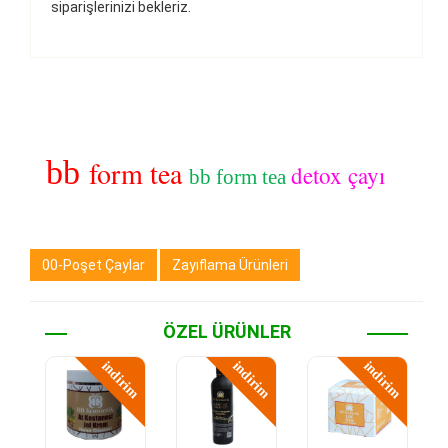
siparişlerinizi bekleriz.
bb
form tea
detox çayı
bb form tea
00-Poşet Çaylar
Zayıflama Ürünleri
ÖZEL ÜRÜNLER
indirim
indirim
indirim