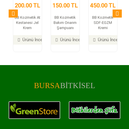
200.00 TL
150.00 TL
450.00 TL
BB Kozmetik At
BB Kozmetik
BB Kozmetik
Kestanesi Jel
Bakım Onarım
SDF-EGZM
Krem
Şampuanı
Kremi
Ürünü İncele
Ürünü İncele
Ürünü İncele
BURSA
BITKISEL