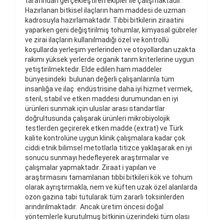
tarafından gerçekleştiren ekipler ile çalışmaktadır.
Hazırlanan bitkisel ilaçların ham maddesi de uzman
kadrosuyla hazırlamaktadır. Tıbbi bitkilerin ziraatini
yaparken geni değiştirilmiş tohumlar, kimyasal gübreler
ve zirai ilaçların kullanılmadığı özel ve kontrollü
koşullarda yerleşim yerlerinden ve otoyollardan uzakta
rakımı yüksek yerlerde organik tarım kriterlerine uygun
yetiştirilmektedir. Elde edilen ham maddeler
bünyesindeki bulunan değerli çalışanlarınla tüm
insanlığa ve ilaç endüstrisine daha iyi hizmet vermek,
steril, stabil ve etken maddesi durumundan en iyi
ürünleri sunmak için uluslar arası standartlar
doğrultusunda çalışarak ürünleri mikrobiyolojik
testlerden geçirerek etken madde (extrat) ve Türk
kalite kontrolüne uygun klinik çalışmalara kadar çok
ciddi etnik bilimsel metotlarla titizce yaklaşarak en iyi
sonucu sunmayı hedefleyerek araştırmalar ve
çalışmalar yapmaktadır. Ziraat i yapılan ve
araştırmasını tamamlanan tıbbi bitkileri kök ve tohum
olarak ayrıştırmakla, nem ve küften uzak özel alanlarda
ozon gazına tabi tutularak tüm zararlı toksinlerden
arındırılmaktadır. Ancak üretim öncesi doğal
yöntemlerle kurutulmuş bitkinin üzerindeki tüm olası