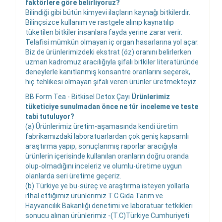
faktörlere göre belirliyoruz?
Bilindiği gibi bütün kimyevi ilaçların kaynağı bitkilerdir.
Bilinçsizce kullanım ve rastgele alınıp kaynatılıp
tüketilen bitkiler insanlara fayda yerine zarar verir.
Telafisi mümkün olmayan iç organ hasarlarına yol açar.
Biz de ürünlerimizdeki ekstrat (öz) oranını belirlerken
uzman kadromuz aracılığıyla şifalı bitkiler literatüründe
deneylerle kanıtlanmış konsantre oranlarını seçerek,
hiç tehlikesi olmayan şifalı veren ürünler üretmekteyiz.
BB Form Tea - Bitkisel Detox Çayı
Ürünlerimiz
tüketiciye sunulmadan önce ne tür inceleme ve teste
tabi tutuluyor?
(a) Ürünlerimiz üretim-aşamasında kendi üretim
fabrikamızdaki laboratuarlardan çok geniş kapsamlı
araştırma yapıp, sonuçlanmış raporlar aracığıyla
ürünlerin içerisinde kullanılan oranların doğru oranda
olup-olmadığını inceleriz ve olumlu-üretime uygun
olanlarda seri üretime geçeriz.
(b) Türkiye ye bu-süreç ve araştırma isteyen yollarla
ithal ettiğimiz ürünlerimiz T.C Gıda Tarım ve
Hayvancılık Bakanlığı denetimi ve laboratuar tetkikleri
sonucu alınan ürünlerimiz -(T.C)Türkiye Cumhuriyeti