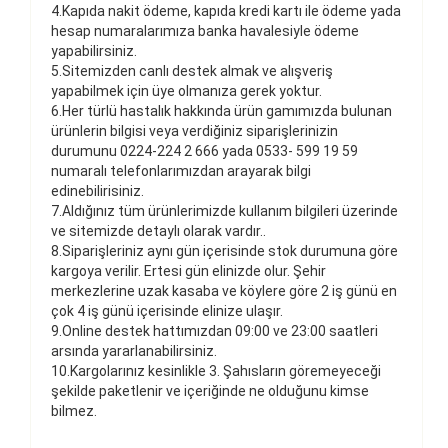
4.Kapıda nakit ödeme, kapıda kredi kartı ile ödeme yada
hesap numaralarımıza banka havalesiyle ödeme
yapabilirsiniz.
5.Sitemizden canlı destek almak ve alışveriş
yapabilmek için üye olmanıza gerek yoktur.
6.Her türlü hastalık hakkında ürün gamımızda bulunan
ürünlerin bilgisi veya verdiğiniz siparişlerinizin
durumunu 0224-224 2 666 yada 0533- 599 19 59
numaralı telefonlarımızdan arayarak bilgi
edinebilirisiniz.
7.Aldığınız tüm ürünlerimizde kullanım bilgileri üzerinde
ve sitemizde detaylı olarak vardır..
8.Siparişleriniz aynı gün içerisinde stok durumuna göre
kargoya verilir. Ertesi gün elinizde olur. Şehir
merkezlerine uzak kasaba ve köylere göre 2 iş günü en
çok 4 iş günü içerisinde elinize ulaşır.
9.Online destek hattımızdan 09:00 ve 23:00 saatleri
arsında yararlanabilirsiniz.
10.Kargolarınız kesinlikle 3. Şahısların göremeyeceği
şekilde paketlenir ve içeriğinde ne olduğunu kimse
bilmez.