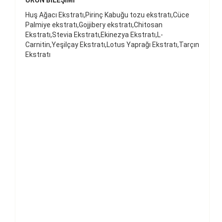
ÜRÜN BİLEŞİMİ
Huş Ağacı Ekstratı,Pirinç Kabuğu tozu ekstratı,Cüce
Palmiye ekstratı,Gojjibery ekstratı,Chitosan
Ekstratı,Stevia Ekstratı,Ekinezya Ekstratı,L-
Carnitin,Yeşilçay Ekstratı,Lotus Yaprağı Ekstratı,Tarçın
Ekstratı