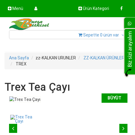
Menü
Ürün Kategori
Sepette 0 ürün var
Ana Sayfa
zz-KALKAN URUNLER
ZZ-KALKAN ÜRÜNLER
TREX
Trex Tea Çayı
BÜYÜT