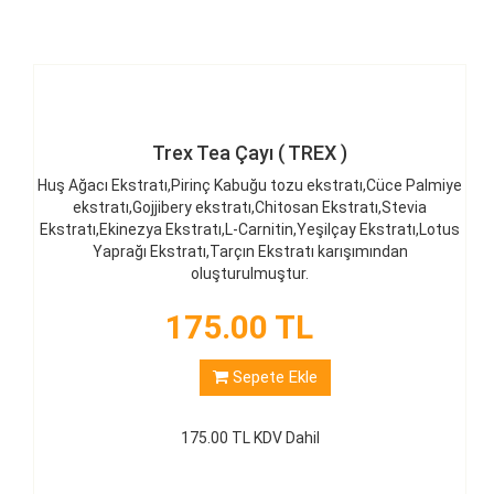
Trex Tea Çayı ( TREX )
Huş Ağacı Ekstratı,Pirinç Kabuğu tozu ekstratı,Cüce Palmiye
ekstratı,Gojjibery ekstratı,Chitosan Ekstratı,Stevia
Ekstratı,Ekinezya Ekstratı,L-Carnitin,Yeşilçay Ekstratı,Lotus
Yaprağı Ekstratı,Tarçın Ekstratı karışımından
oluşturulmuştur.
175.00 TL
Sepete Ekle
175.00 TL KDV Dahil