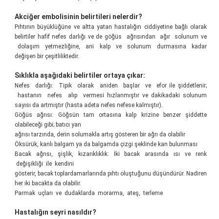
Akciğer embolisinin belirtileri nelerdir?
Pıhtının büyüklüğüne ve altta yatan hastalığın ciddiyetine bağlı olarak
belirtiler hafif nefes darlığı ve de göğüs ağrısından ağır solunum ve
dolaşım yetmezliğine, ani kalp ve solunum durmasına kadar
değişen bir çeşitliliktedir.
Sıklıkla aşağıdaki belirtiler ortaya çıkar:
Nefes darlığı: Tipik olarak aniden başlar ve efor ile şiddetlenir;
hastanın nefes alıp vermesi hızlanmıştır ve dakikadaki solunum
sayısı da artmıştır (hasta adeta nefes nefese kalmıştır).
Göğüs ağrısı: Göğsün tam ortasına kalp krizine benzer şiddette
olabileceği gibi; batıcı yan
ağrısı tarzında, derin solumakla artış gösteren bir ağrı da olabilir
Öksürük, kanlı balgam ya da balgamda çizgi şeklinde kan bulunması
Bacak ağrısı, şişlik, kızarıklıklık: İki bacak arasında ısı ve renk
değişikliği ile kendini
gösterir, bacak toplardamarlarında pıhtı oluştuğunu düşündürür. Nadiren
her iki bacakta da olabilir.
Parmak uçları ve dudaklarda morarma, ateş, terleme
Hastalığın seyri nasıldır?