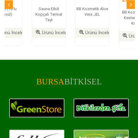
BB Kozmetik At
BB Kozmetik
BB Kozmetik SDF-
Kestanesi Jel
Bakım Onarım
EGZM Kremi
Krem
Şampuanı
Ürünü İncele
Ürünü İncele
Ürünü İncele
BURSA
BITKISEL