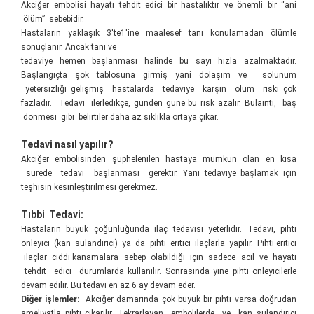
Akciğer embolisi hayatı tehdit edici bir hastalıktır ve önemli bir “ani
ölüm” sebebidir.
Hastaların yaklaşık 3'te1'ine maalesef tanı konulamadan ölümle
sonuçlanır. Ancak tanı ve
tedaviye hemen başlanması halinde bu sayı hızla azalmaktadır.
Başlangıçta şok tablosuna girmiş yani dolaşım ve solunum
yetersizliği gelişmiş hastalarda tedaviye karşın ölüm riski çok
fazladır. Tedavi ilerledikçe, günden güne bu risk azalır. Bulaıntı, baş
dönmesi gibi belirtiler daha az sıklıkla ortaya çıkar.
Tedavi nasıl yapılır?
Akciğer embolisinden şüphelenilen hastaya mümkün olan en kısa
sürede tedavi başlanması gerektir. Yani tedaviye başlamak için
teşhisin kesinleştirilmesi gerekmez.
Tıbbi Tedavi:
Hastaların büyük çoğunluğunda ilaç tedavisi yeterlidir. Tedavi, pıhtı
önleyici (kan sulandırıcı) ya da pıhtı eritici ilaçlarla yapılır. Pıhtı eritici
ilaçlar ciddi kanamalara sebep olabildiği için sadece acil ve hayatı
tehdit edici durumlarda kullanılır. Sonrasında yine pıhtı önleyicilerle
devam edilir. Bu tedavi en az 6 ay devam eder.
Diğer işlemler:
Akciğer damarında çok büyük bir pıhtı varsa doğrudan
ameliyatla pıhtı çıkarılır. Tekrarlayan embolilerde ve kan sulandırıcı