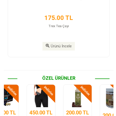
175.00 TL
Trex Tea Çayı
Ürünü İncele
ÖZEL ÜRÜNLER
indirim
indirim
indirim
200.00 TL
150.00 TL
450.00 TL