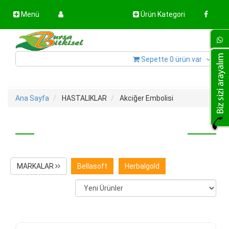
Menü
Ürün Kategori
Sepette 0 ürün var
Ana Sayfa
HASTALIKLAR
Akciğer Embolisi
İncele
MARKALAR
Bellasoft
Herbalgold