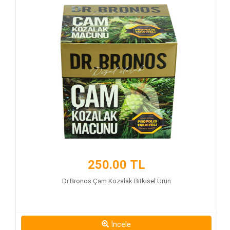
İncele
Propolis bitkisinin doğal ekstratından derlenmiştir.
250.00 TL
İçeriğinde hiçbir şekilde katkı ve dolgu maddesi
Dr.Bronos Çam Kozalak Bitkisel Ürün
içermez Tamamen doğaldır.
İncele