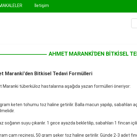
MAKALELER
İletişim
AHMET MARANKI'DEN BITKISEL TE
t Maranki'den Bitkisel Tedavi Formülleri
 Maranki tüberküloz hastalarına aşağıda yazan formülleri öneriyor:
gram keten tohumu toz haline getirilir. Balla macun yapılıp, sabahları aç
lmelidir.
z soğanın suyu çıkarılır. 1 gece ayazda bekletilip, sabahları 1 fincan içili
ram çam reçinesi, 50 gram şeker toz haline getirilir. Günde 2-3 adet fı