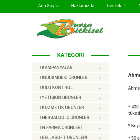
(current)
Ana Sayfa
Hakkımızda
Destek
KATEGORİ
KAMPANYALAR
Ahme
İNDİRİMDEKİ ÜRÜNLER
KİLO KONTROL
Ahmet
YETİŞKİN ÜRÜNLER
* 400 
KOZMETİK ÜRÜNLER
tüketi
HERBALGOLD ÜRÜNLERİ
* Beya
H.FARMA ÜRÜNLERİ
BELLASOFT ÜRÜNLERİ
* 50 g