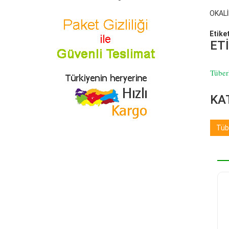
OKAL
Etike
ET
Tüber
KA
Tüb