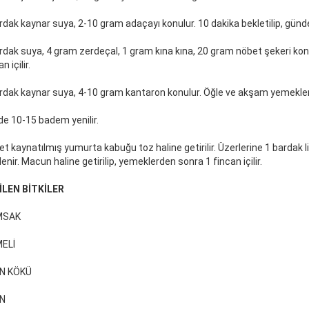
rdak kaynar suya, 2-10 gram adaçayı konulur. 10 dakika bekletilip, günde 
rdak suya, 4 gram zerdeçal, 1 gram kına kına, 20 gram nöbet şekeri konulu
n içilir.
rdak kaynar suya, 4-10 gram kantaron konulur. Öğle ve akşam yemekleri
de 10-15 badem yenilir.
et kaynatılmış yumurta kabuğu toz haline getirilir. Üzerlerine 1 bardak l
lenir. Macun haline getirilip, yemeklerden sonra 1 fincan içilir.
İLEN BİTKİLER
MSAK
ELİ
N KÖKÜ
N