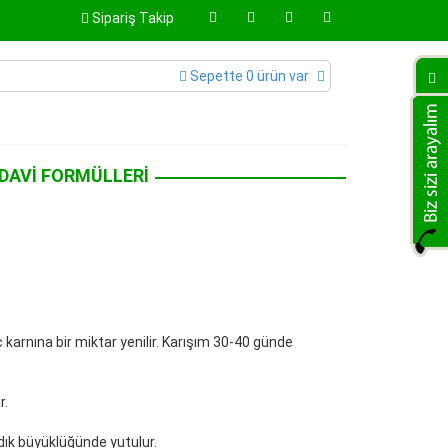
Sipariş Takip
Sepette 0 ürün var
DAVI FORMÜLLERI
 karnına bir miktar yenilir. Karışım 30-40 günde
r.
ndık büyüklüğünde yutulur.