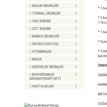
BALEN ÜRÜNLERİ
* 1 ba
TERMAL ÜRÜNLER
* 2 ba
SAÇ BAKIMI
1 finca
CİLT BAKIMI
* 1 ba
BANYO ÜRÜNLERİ
* Gün
SPORCU DESTEK
* 5 ad
VİTAMİNLER
bal ek
MODA
ÖNER
HEDİYELİK ÜRÜNLER
BUHURDANLIK
SARI
AROMATERAPİ SETİ
HANIM
HASTALIKLAR
MEYA
SOĞA