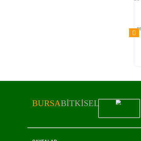
B
BURSA
BITKISEL