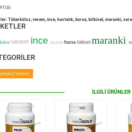
İPTÜS
tler: Tüberküloz, verem, ince, hastalık, bursa, bitkisel, maranki, sar
İKETLER
maranki
ince
verem
küloz
bursa
s
hastalık
bitkisel
TEGORİLER
erküloz(Verem)
İLGİLİ ÜRÜNLER