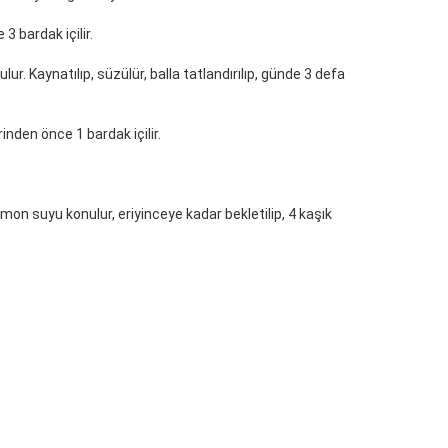
3 bardak içilir.
r. Kaynatılıp, süzülür, balla tatlandırılıp, günde 3 defa
nden önce 1 bardak içilir.
imon suyu konulur, eriyinceye kadar bekletilip, 4 kaşık