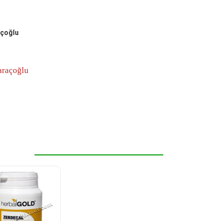
açoğlu
araçoğlu