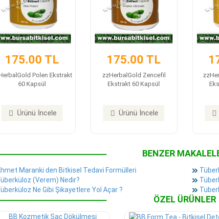
175.00 TL
175.00 TL
1
HerbalGold Polen Ekstrakt
zzHerbalGold Zencefil
zzHer
60 Kapsül
Ekstrakt 60 Kapsül
Eks
Ürünü İncele
Ürünü İncele
BENZER MAKALEL
hmet Maranki den Bitkisel Tedavi Formülleri
Tüberk
überküloz (Verem) Nedir?
Tüberk
überküloz Ne Gibi Şikayetlere Yol Açar ?
Tüber
ÖZEL ÜRÜNLER