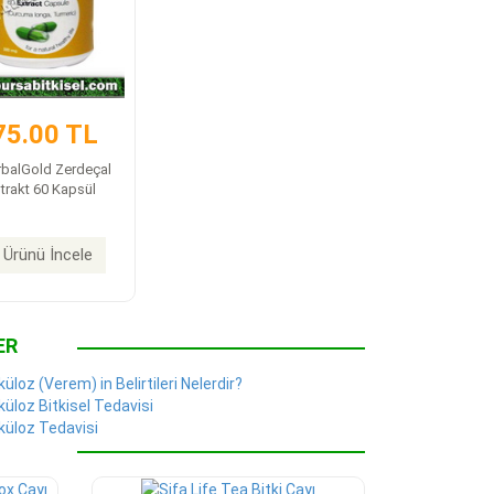
75.00 TL
balGold Zerdeçal
trakt 60 Kapsül
Ürünü İncele
ER
üloz (Verem) in Belirtileri Nelerdir?
üloz Bitkisel Tedavisi
küloz Tedavisi