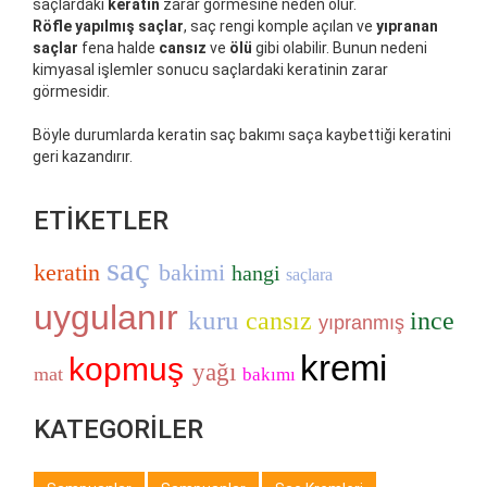
saçlardaki
keratin
zarar görmesine neden olur.
Röfle yapılmış saçlar
, saç rengi komple açılan ve
yıpranan
saçlar
fena halde
cansız
ve
ölü
gibi olabilir. Bunun nedeni
kimyasal işlemler sonucu saçlardaki keratinin zarar
görmesidir.
Böyle durumlarda keratin saç bakımı saça kaybettiği keratini
geri kazandırır.
ETİKETLER
saç
keratin
bakimi
hangi
saçlara
uygulanır
kuru
cansız
ince
yıpranmış
kremi
kopmuş
yağı
mat
bakımı
KATEGORİLER