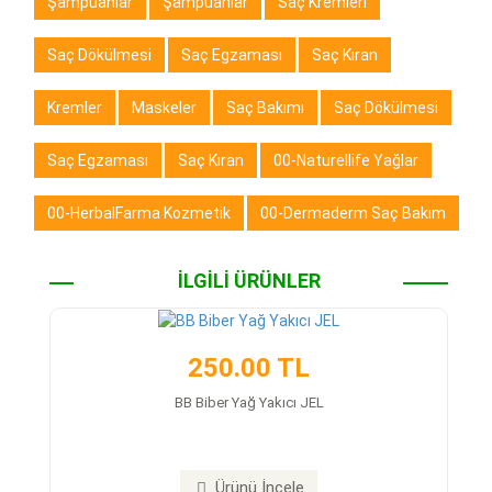
Şampuanlar
Şampuanlar
Saç Kremleri
Saç Dökülmesi
Saç Egzaması
Saç Kıran
Kremler
Maskeler
Saç Bakımı
Saç Dökülmesi
Saç Egzaması
Saç Kıran
00-Naturellife Yağlar
00-HerbalFarma Kozmetik
00-Dermaderm Saç Bakım
İLGİLİ ÜRÜNLER
250.00 TL
BB Biber Yağ Yakıcı JEL
Ürünü İncele